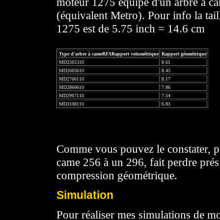
moteur 1275 équipé d'un arbre à 
(équivalent Metro). Pour info la tail
1275 est de 5.75 inch = 14.6 cm
Type d'arbre à cameRFARapport volumétrique
Rapport géométrique
MD2565310
8.61
MD2665610
8.45
MD2766110
8.17
MD2866610
7.86
MD2967110
7.54
MD3108110
6.83
Comme vous pouvez le constater, pa
came 256 à un 296, fait perdre prés
compression géométrique.
Simulation
Pour réaliser mes simulations de mote