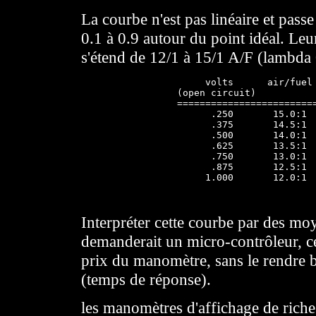
La courbe n'est pas linéaire et pass
0.1 à 0.9 autour du point idéal. Leur
s'étend de 12/1 à 15/1 A/F (lambda 
                      volts      air/fuel 
                 (open circuit)

                 =========================
                       .250       15.0:1  
                       .375       14.5:1  
                       .500       14.0:1  
                       .625       13.5:1  
                       .750       13.0:1  
                       .875       12.5:1  
                      1.000       12.0:1  
Interpréter cette courbe par des mo
demanderait un micro-contrôleur, ce
prix du manomètre, sans le rendre 
(temps de réponse).
les manomètres d'affichage de riches