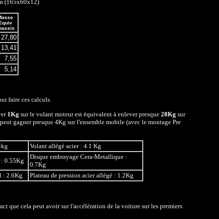
m (165x60x12)
Masse
Equiv
hassis
27,80
13,41
7,55
5,14
ur faire ces calculs.
ver
1Kg
sur le volant moteur est équivalent à enlever presque
28Kg
sur
n peut gagner presque 4Kg sur l'ensemble mobile (avec le montage Pre
4kg
Volant allégé acier : 4.1 Kg
Disque embrayage Cera-Metallique :
 : 0.55Kg
0.7Kg
l : 2.6Kg
Plateau de pression acier allégé : 1.2Kg
ct que cela peut avoir sur l'accélération de la voiture sur les premiers