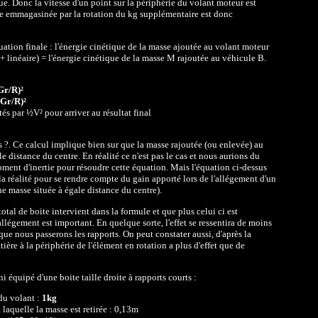
oue. Donc la vitesse d'un point sur la périphérie du volant moteur est
ue emmagasinée par la rotation du kg supplémentaire est donc
ation finale : l'énergie cinétique de la masse ajoutée au volant moteur
+ linéaire) = l'énergie cinétique de la masse M rajoutée au véhicule B.
Gr/R)²
Gr/R)²
és par ½V² pour arriver au résultat final
pas ?. Ce calcul implique bien sur que la masse rajoutée (ou enlevée) au
e distance du centre. En réalité ce n'est pas le cas et nous aurions du
ment d'inertie pour résoudre cette équation. Mais l'équation ci-dessus
a réalité pour se rendre compte du gain apporté lors de l'allégement d'un
e masse située à égale distance du centre).
otal de boite intervient dans la formule et que plus celui ci est
allégement est important. En quelque sorte, l'effet se ressentira de moins
que nous passerons les rapports. On peut constater aussi, d'après la
ière à la périphérie de l'élément en rotation a plus d'effet que de
 équipé d'une boite taille droite à rapports courts :
du volant :
1kg
laquelle la masse est retirée : 0,13m