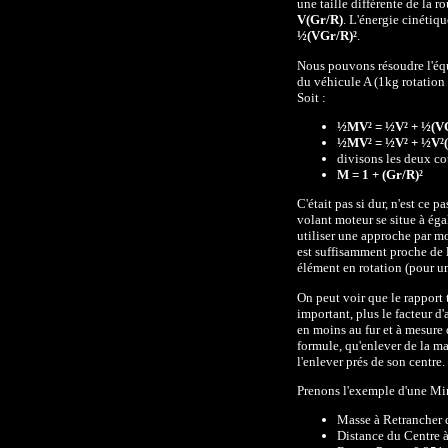
une taille différente de la r
V(Gr/R)
. L'énergie cinétiq
½(VGr/R)²
.
Nous pouvons résoudre l'équ
du véhicule A (1kg rotation 
Soit :
½MV² = ½V² + ½(V
½MV² = ½V² + ½V²(
divisons les deux cot
M = 1 + (Gr/R)²
C'était pas si dur, n'est ce 
volant moteur se situe à égal
utiliser une approche par mo
est suffisamment proche de l
élément en rotation (pour un
On peut voir que le rapport t
important, plus le facteur d'
en moins au fur et à mesure 
formule, qu'enlever de la mat
l'enlever prés de son centre.
Prenons l'exemple d'une Mini
Masse à Retrancher 
Distance du Centre à 