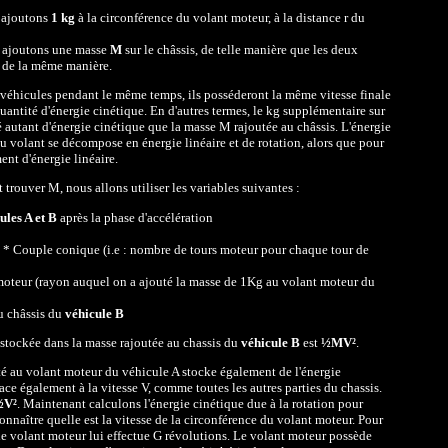
 ajoutons
1 kg
à la circonférence du volant moteur, à la distance r du
s ajoutons une masse
M
sur le châssis, de telle manière que les deux
t de la même manière.
 véhicules pendant le même temps, ils posséderont la même vitesse finale
antité d'énergie cinétique. En d'autres termes, le kg supplémentaire sur
 autant d'énergie cinétique que la masse M rajoutée au châssis. L'énergie
u volant se décompose en énergie linéaire et de rotation, alors que pour
ent d'énergie linéaire.
 trouver M, nous allons utiliser les variables suivantes :
ules A et B
après la phase d'accélération
 * Couple conique (i.e : nombre de tours moteur pour chaque tour de
moteur (rayon auquel on a ajouté la masse de 1Kg au volant moteur du
u châssis du
véhicule B
 stockée dans la masse rajoutée au chassis du
véhicule B
est
½MV²
.
é au volant moteur du véhicule A stocke également de l'énergie
lace également à la vitesse V, comme toutes les autres parties du chassis.
½V²
. Maintenant calculons l'énergie cinétique due à la rotation pour
connaître quelle est la vitesse de la circonférence du volant moteur. Pour
le volant moteur lui effectue G révolutions. Le volant moteur possède