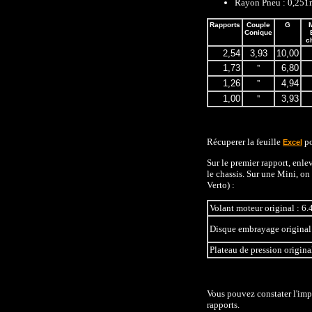
Rayon Pneu : 0,251
Rapports
Couple
G
Conique
c
2,54
3,93
10,00
1,73
''
6,80
1,26
''
4,94
1,00
''
3,93
Récuperer la feuille
po
Excel
Sur le premier rapport, enle
le chassis. Sur une Mini, o
Verto) :
Volant moteur original : 6.
Disque embrayage original
Plateau de pression origina
Vous pouvez constater l'impa
rapports.