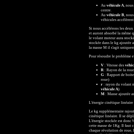
Au
véhicule A
, nous
centre.
Au
véhicule B
, nou
véhicules accélèren
Si nous accélérons les deux
et auront absorbé la même qu
le volant moteur aura stocké
stockée dans le kg ajoutée a
la masse M il s'agit uniquem
Pour résoudre le problème et
V
: Vitesse des
véhic
R
: Rayon de la roue
G
: Rapport de boite
roue)
r
: rayon du volant 
véhicule A
)
M
: Masse ajoutée a
L'énergie cinétique linéaire
Le kg supplémentaire rajout
cinétique linéaire. Il se dép
L'énergie stockée est donc
cette masse de 1Kg. Il faut 
chaque révolution de roue, 