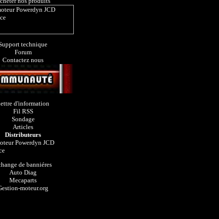
cheter nos produits
Support technique
Forum
Contactez nous
ettre d'information
Fil RSS
Sondage
Articles
Distributeurs
hange de banniéres
Auto Diag
Mecaparts
Gestion-moteur.org